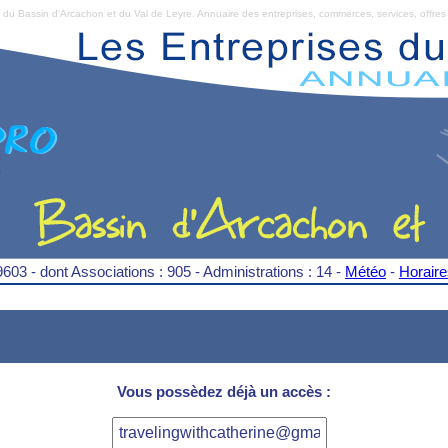
Bassin d'Arcachon et du Val de Leyre. Annuaire des entreprises, commerces, services, offres 
9603 - dont Associations : 905 - Administrations : 14 -
Météo
-
Horair
Vous possèdez déjà un accès :