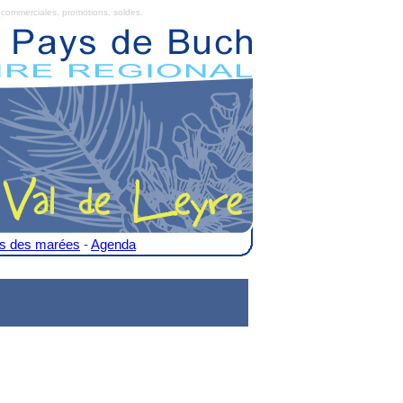
commerciales, promotions, soldes.
es des marées
-
Agenda