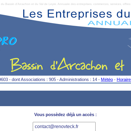
Bassin d'Arcachon et du Val de Leyre. Annuaire des entreprises, commerces, services, offres 
9603 - dont Associations : 905 - Administrations : 14 -
Météo
-
Horair
Vous possèdez déjà un accès :