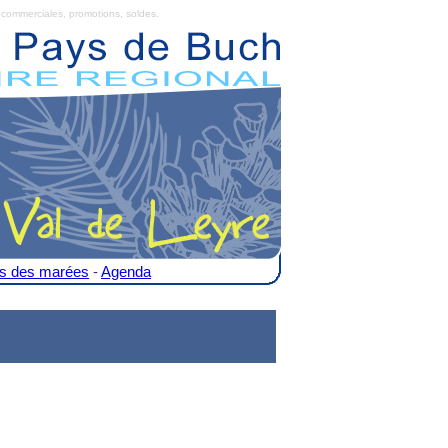
commerciales, promotions, soldes.
es des marées
-
Agenda