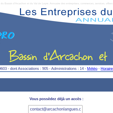
Bassin d'Arcachon et du Val de Leyre. Annuaire des entreprises, commerces, services, offres 
9603 - dont Associations : 905 - Administrations : 14 -
Météo
-
Horair
Vous possèdez déjà un accès :