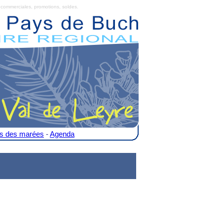
commerciales, promotions, soldes.
es des marées
-
Agenda