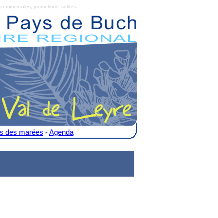
commerciales, promotions, soldes.
es des marées
-
Agenda