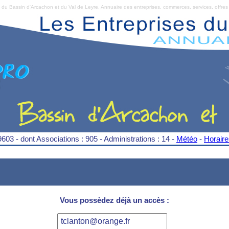
Bassin d'Arcachon et du Val de Leyre. Annuaire des entreprises, commerces, services, offres 
9603 - dont Associations : 905 - Administrations : 14 -
Météo
-
Horair
Vous possèdez déjà un accès :