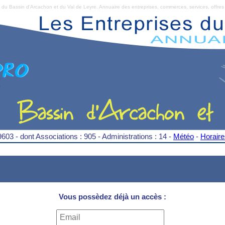
Bassin d'Arcachon et du Val de Leyre. Annuaire des entreprises, commerces, services, offres 
9603 - dont Associations : 905 - Administrations : 14 -
Météo
-
Horair
Vous possèdez déjà un accès :