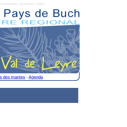
commerciales, promotions, soldes.
es des marées
-
Agenda