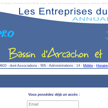
Bassin d'Arcachon et du Val de Leyre. Annuaire des entreprises, commerces, services, offres 
9603 - dont Associations : 905 - Administrations : 14 -
Météo
-
Horair
Vous possèdez déjà un accès :