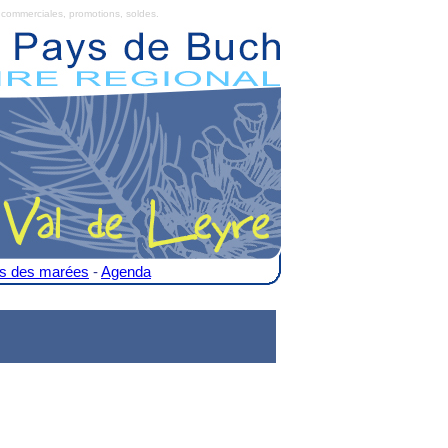
commerciales, promotions, soldes.
es des marées
-
Agenda