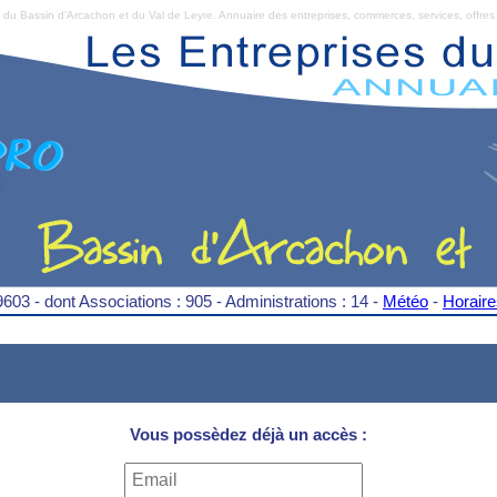
Bassin d'Arcachon et du Val de Leyre. Annuaire des entreprises, commerces, services, offres 
9603 - dont Associations : 905 - Administrations : 14 -
Météo
-
Horair
Vous possèdez déjà un accès :