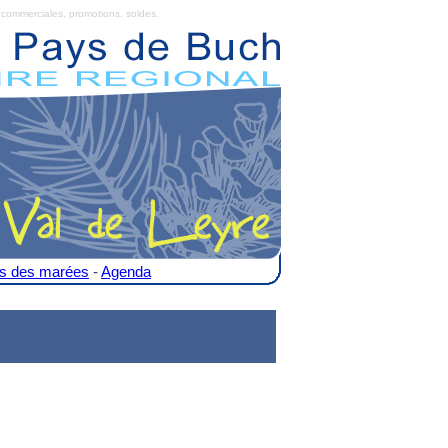
commerciales, promotions, soldes.
es des marées
-
Agenda