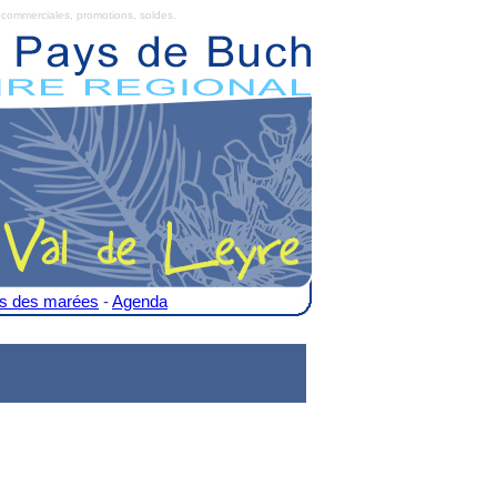
commerciales, promotions, soldes.
es des marées
-
Agenda