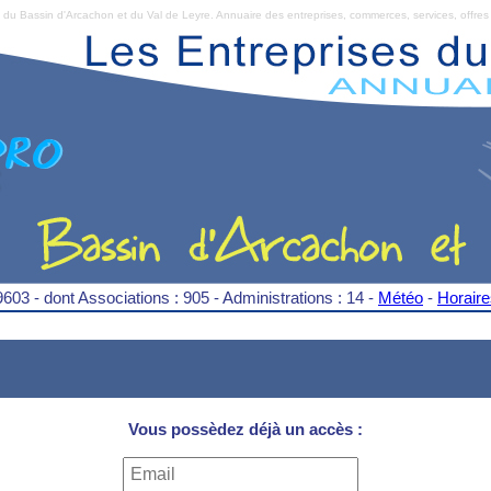
Bassin d'Arcachon et du Val de Leyre. Annuaire des entreprises, commerces, services, offres 
9603 - dont Associations : 905 - Administrations : 14 -
Météo
-
Horair
Vous possèdez déjà un accès :