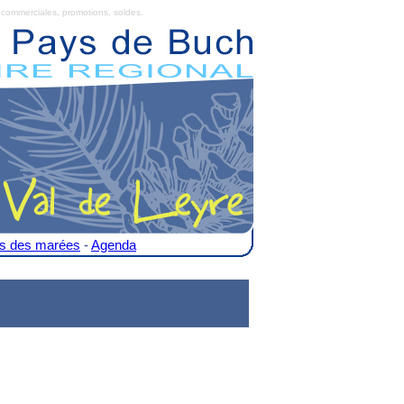
commerciales, promotions, soldes.
es des marées
-
Agenda