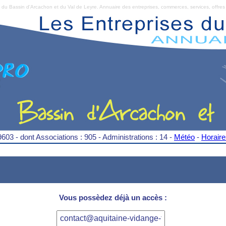
Bassin d'Arcachon et du Val de Leyre. Annuaire des entreprises, commerces, services, offres 
9603 - dont Associations : 905 - Administrations : 14 -
Météo
-
Horair
Vous possèdez déjà un accès :