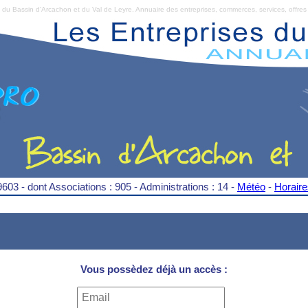
Bassin d'Arcachon et du Val de Leyre. Annuaire des entreprises, commerces, services, offres 
9603 - dont Associations : 905 - Administrations : 14 -
Météo
-
Horair
Vous possèdez déjà un accès :