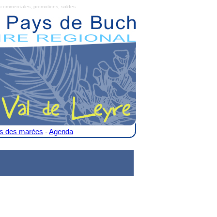
commerciales, promotions, soldes.
es des marées
-
Agenda