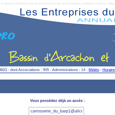
Bassin d'Arcachon et du Val de Leyre. Annuaire des entreprises, commerces, services, offres 
9603 - dont Associations : 905 - Administrations : 14 -
Météo
-
Horair
Vous possèdez déjà un accès :