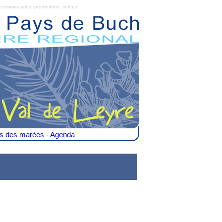
commerciales, promotions, soldes.
es des marées
-
Agenda