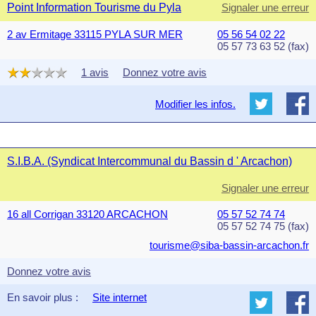
Point Information Tourisme du Pyla
Signaler une erreur
2 av Ermitage 33115 PYLA SUR MER
05 56 54 02 22
05 57 73 63 52 (fax)
1 avis
Donnez votre avis
Modifier les infos.
S.I.B.A. (Syndicat Intercommunal du Bassin d ' Arcachon)
Signaler une erreur
16 all Corrigan 33120 ARCACHON
05 57 52 74 74
05 57 52 74 75 (fax)
tourisme@siba-bassin-arcachon.fr
Donnez votre avis
En savoir plus :
Site internet