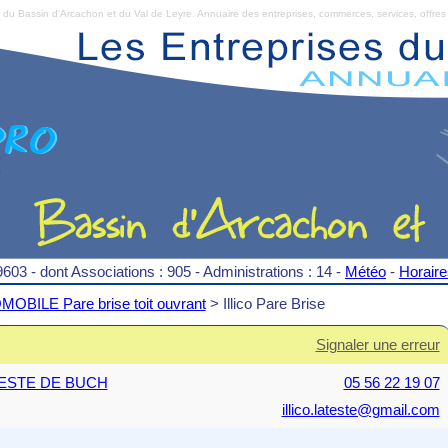
Bassin d'Arcachon et du Val de Leyre. Annuaire des entreprises, commerces, services, offres 
9603 - dont Associations : 905 - Administrations : 14 -
Météo
-
Horair
OBILE Pare brise toit ouvrant
> Illico Pare Brise
Signaler une erreur
A TESTE DE BUCH
05 56 22 19 07
illico.lateste@gmail.com