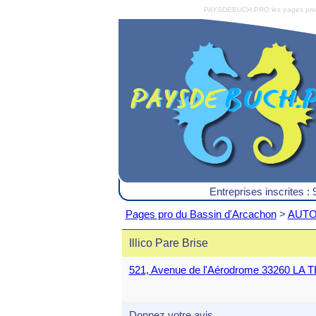
PAYSDEBUCH.PRO les pages pro du 
Entreprises inscrites : 
Pages pro du Bassin d'Arcachon
>
AUTOM
Illico Pare Brise
521, Avenue de l'Aérodrome 33260 L
Donnez votre avis