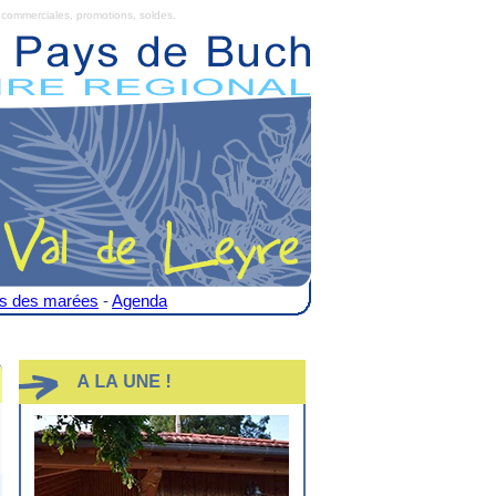
commerciales, promotions, soldes.
es des marées
-
Agenda