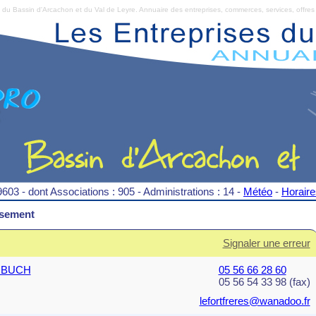
Bassin d'Arcachon et du Val de Leyre. Annuaire des entreprises, commerces, services, offres 
9603 - dont Associations : 905 - Administrations : 14 -
Météo
-
Horair
ssement
Signaler une erreur
E BUCH
05 56 66 28 60
05 56 54 33 98 (fax)
lefortfreres@wanadoo.fr