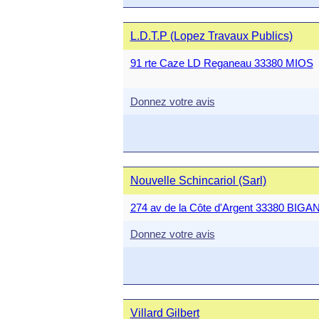
L.D.T.P (Lopez Travaux Publics)
91 rte Caze LD Reganeau 33380 MIOS
Donnez votre avis
Nouvelle Schincariol (Sarl)
274 av de la Côte d'Argent 33380 BIG
Donnez votre avis
Villard Gilbert