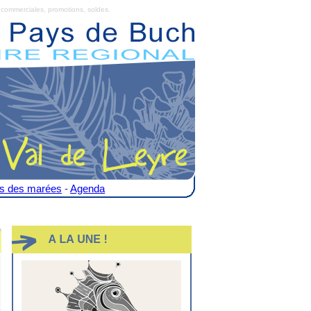
commerciales, promotions, soldes.
es des marées
-
Agenda