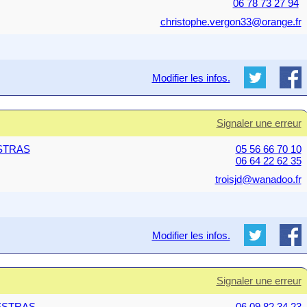
06 78 73 27 94
christophe.vergon33@orange.fr
Modifier les infos.
Signaler une erreur
ESTRAS
05 56 66 70 10
06 64 22 62 35
troisjd@wanadoo.fr
Modifier les infos.
Signaler une erreur
MESTRAS
06 09 82 34 23