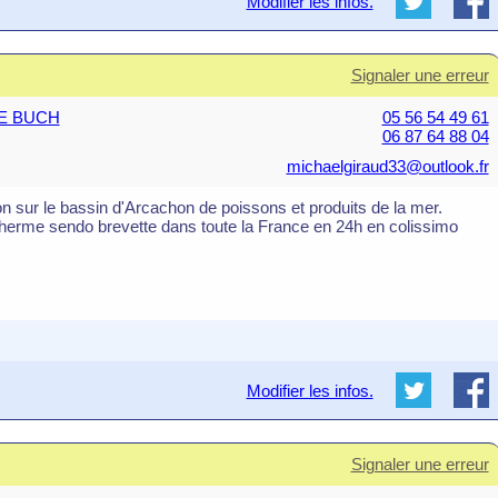
Modifier les infos.
Signaler une erreur
 DE BUCH
05 56 54 49 61
06 87 64 88 04
michaelgiraud33@outlook.fr
son sur le bassin d'Arcachon de poissons et produits de la mer.
otherme sendo brevette dans toute la France en 24h en colissimo
Modifier les infos.
Signaler une erreur