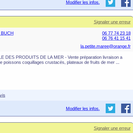
Modifier les infos.
Signaler une erreur
E BUCH
06 77 74 23 18
06 76 41 15 41
la.petite.maree@orange.fr
 DES PRODUITS DE LA MER - Vente préparation livraison a
e poissons coquillages crustacés, plateaux de fruits de mer ...
vis
Modifier les infos.
Signaler une erreur