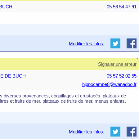
E BUCH
05 56 54 47 91
Modifier les infos.
Signaler une erreur
STE DE BUCH
05 57 52 02 55
hippocampe8@wanadoo.fr
es diverses provenances, coquillages et crustacés, plateaux de
tres et fruits de mer, plateaux de fruits de mer, menus enfants,
Modifier les infos.