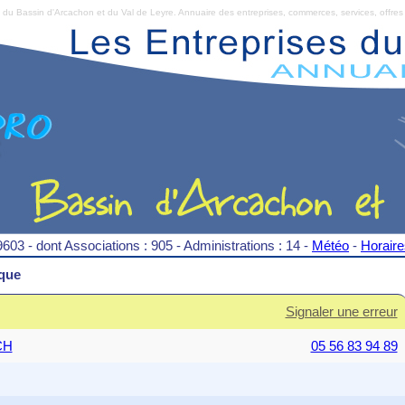
Bassin d'Arcachon et du Val de Leyre. Annuaire des entreprises, commerces, services, offres 
9603 - dont Associations : 905 - Administrations : 14 -
Météo
-
Horair
que
Signaler une erreur
CH
05 56 83 94 89