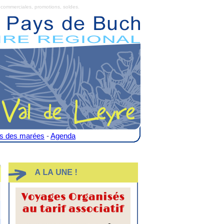
commerciales, promotions, soldes.
es des marées
-
Agenda