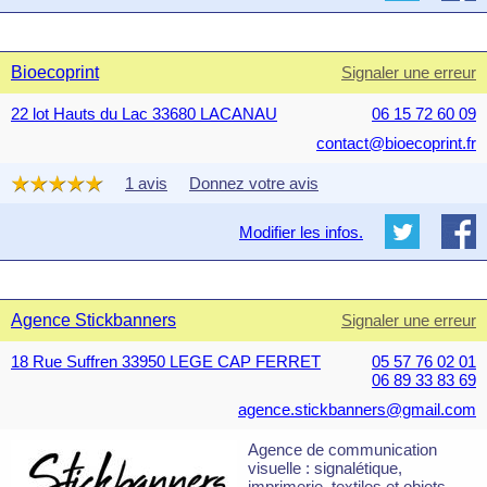
Bioecoprint
Signaler une erreur
22 lot Hauts du Lac 33680 LACANAU
06 15 72 60 09
contact@bioecoprint.fr
1 avis
Donnez votre avis
Modifier les infos.
Agence Stickbanners
Signaler une erreur
18 Rue Suffren 33950 LEGE CAP FERRET
05 57 76 02 01
06 89 33 83 69
agence.stickbanners@gmail.com
Agence de communication
visuelle : signalétique,
imprimerie, textiles et objets