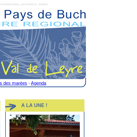
commerciales, promotions, soldes.
es des marées
-
Agenda