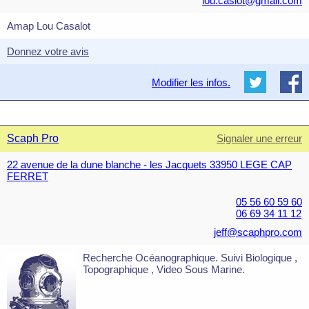
lou.caslot@gmail.com
Amap Lou Casalot
Donnez votre avis
Modifier les infos.
Scaph Pro
Signaler une erreur
22 avenue de la dune blanche - les Jacquets 33950 LEGE CAP
FERRET
05 56 60 59 60
06 69 34 11 12
jeff@scaphpro.com
Recherche Océanographique. Suivi Biologique ,
Topographique , Video Sous Marine.