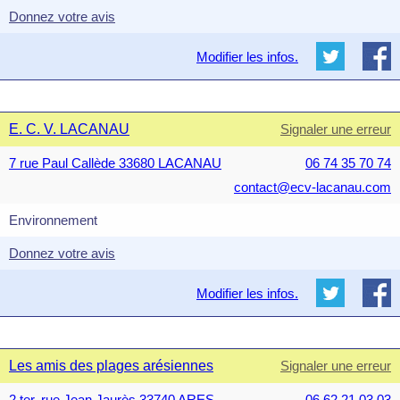
Donnez votre avis
Modifier les infos.
E. C. V. LACANAU
Signaler une erreur
7 rue Paul Callède 33680 LACANAU
06 74 35 70 74
contact@ecv-lacanau.com
Environnement
Donnez votre avis
Modifier les infos.
Les amis des plages arésiennes
Signaler une erreur
2 ter, rue Jean Jaurès 33740 ARES
06 62 21 03 03