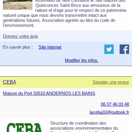
essentiels de faire connaître le Site Naturel des
Quinconces Saint-Brice aux amoureux de la
nature et d'agir pour le respect de ce patrimoine
naturel unique que nous devons transmettre intact aux
générations futures. Association agréée au titre du code de
l'environnement.
Donnez votre avis
En savoir plus :
Site internet
Modifier les infos.
CEBA
Signaler une erreur
Maison du Port 33510 ANDERNOS LES BAINS
06 07 46 03 48
laceba33@outlook.fr
Structure de coordination des
associations environnementales du